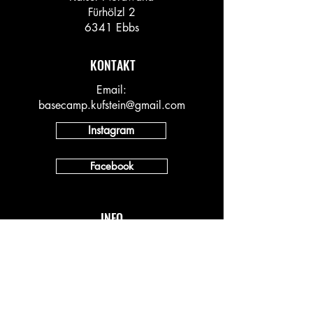
Fürhölzl 2
6341 Ebbs
KONTAKT
Email:
basecamp.kufstein@gmail.com
Instagram
Facebook
INFO
Vineyard AT
Vineyard DACH
Impressum