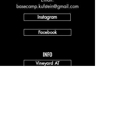
basecamp.kufstein@gmail.com
Instagram
Facebook
INFO
Vineyard AT
Vineyard DACH
Impressum
Datenschutz
SPENDEN