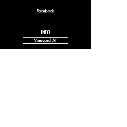
Facebook
INFO
Vineyard AT
Vineyard DACH
Impressum
Datenschutz
SPENDEN
Kontoinformation:
Sparkasse Kufstein / Ebbs
basecamp Kufstein - christliche