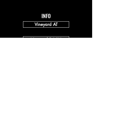
INFO
Vineyard AT
Vineyard DACH
Impressum
Datenschutz
SPENDEN
Kontoinformation:
Sparkasse Kufstein / Ebbs
basecamp Kufstein - christliche
Gem